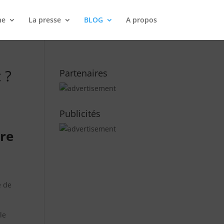
ne
La presse
BLOG
A propos
 ?
Partenaires
Publicités
tre
e de
le