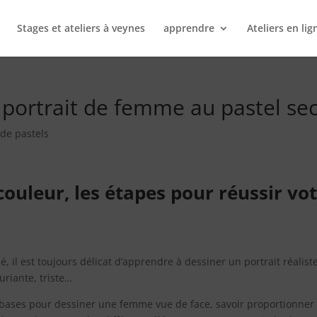
Stages et ateliers à veynes
apprendre
Ateliers en lig
ortrait de femme au pastel sec
 de pastels
couleur, les étapes pour réussir vo
 il est toujours délicat d’apprendre à dessiner un portrait réalist
uriante, triste…
s bases pour dessiner une femme vue de face, savoir proportionner 