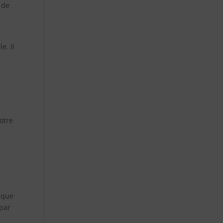
 de
,
e. Il
votre
s que
 par