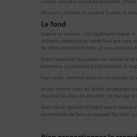
croquis sans être un pro de l’anatomie, choisi
Découvrez l’univers du portrait humain et lais
Le fond
Soigner un portrait, c’est également soigner le
utiliserez dépendra du rendu final que vous v
de votre portrait de femme, je vous conseille de
Évitez cependant les papiers de couleur vert
d’animaux, je préconise plutôt d’utiliser du pa
Pour savoir comment dessiner un paysage, je vo
Inutile d’entrer dans les détails du paysage av
d’avancer les deux en parallèle : le paysage et
Mais tout en gardant à l’esprit que le sujet pri
recommande de faire un paysage flou pour qu’i
Bien proportionner le croqu