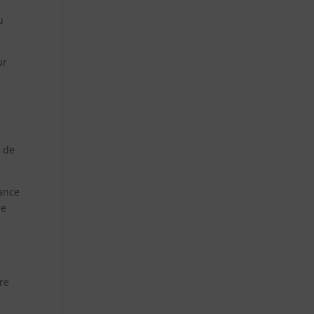
u
ur
s de
tance
me
vre