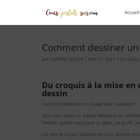
Accueil
Comment dessiner un p
par
Isabelle Vauché
|
Nov 27, 2021
|
les cours
Du croquis à la mise en 
dessin
Comment dessiner un visage avec réalisme ?
Que vous soyez un artiste débutant ou confirmé,
femme, qu’elle soit jeune ou âgée, de profil, so
Cet article a pour vocation de vous donner le