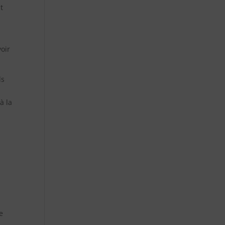
t
voir
ls
à la
e