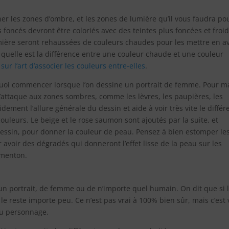
 les zones d’ombre, et les zones de lumière qu’il vous faudra po
 foncés devront être coloriés avec des teintes plus foncées et froi
lumière seront rehaussées de couleurs chaudes pour les mettre en a
s quelle est la différence entre une couleur chaude et une couleur
it sur l’art d’associer les couleurs entre-elles
.
r quoi commencer lorsque l’on dessine un portrait de femme. Pour m
m’attaque aux zones sombres, comme les lèvres, les paupières, les
dement l’allure générale du dessin et aide à voir très vite le différ
 couleurs. Le beige et le rose saumon sont ajoutés par la suite, et
essin, pour donner la couleur de peau. Pensez à bien estomper le
 avoir des dégradés qui donneront l’effet lisse de la peau sur les
 menton.
un portrait, de femme ou de n’importe quel humain. On dit que si 
t le reste importe peu. Ce n’est pas vrai à 100% bien sûr, mais c’est 
au personnage.