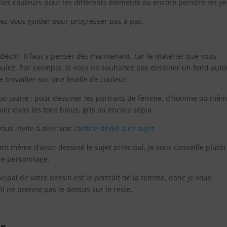
r les couleurs pour les différents éléments ou encore peindre les ye
sez-vous guider pour progresser pas à pas.
 décor. Il faut y penser dès maintenant, car le matériel que vous
oulez. Par exemple, si vous ne souhaitez pas dessiner un fond auto
 travailler sur une feuille de couleur.
e ou jaune : pour dessiner les portraits de femme, d’homme ou mê
pier dans les tons bleus, gris ou encore sépia.
us invite à aller voir
l’article dédié à ce sujet
.
ant même d’avoir dessiné le sujet principal, je vous conseille plutôt
 le personnage.
ncipal de votre dessin est le portrait de la femme, donc je vous
l ne prenne pas le dessus sur le reste.
is