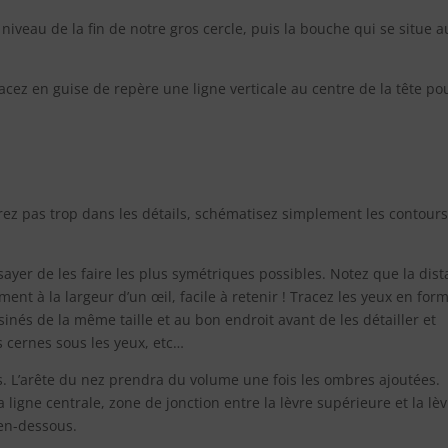
 niveau de la fin de notre gros cercle, puis la bouche qui se situe a
tracez en guise de repère une ligne verticale au centre de la tête po
entrez pas trop dans les détails, schématisez simplement les contour
essayer de les faire les plus symétriques possibles. Notez que la dis
nt à la largeur d’un œil, facile à retenir ! Tracez les yeux en for
nés de la même taille et au bon endroit avant de les détailler et
les cernes sous les yeux, etc…
s. L’arête du nez prendra du volume une fois les ombres ajoutées.
ligne centrale, zone de jonction entre la lèvre supérieure et la lè
 en-dessous.